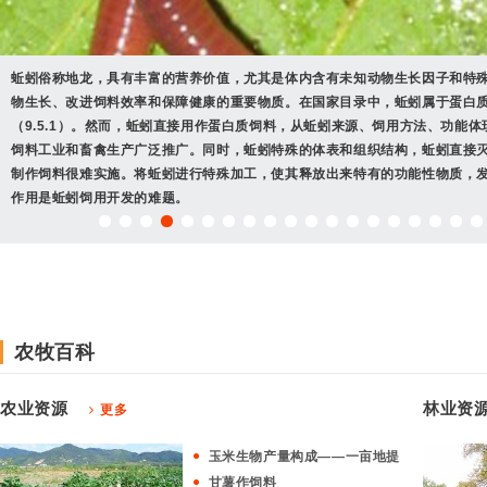
大麦：我国主要种植物之一。蛋白质含量优于玉米，无氮浸出物含量低于玉米
籽实：大麦籽实主要作为人类食物、动物饲料、药材、酿造啤酒等。
苜蓿：牧草之王！我国最古老、最重要的栽培牧草之一。 其特点是产量高，品
大豆：中国重要粮食作物之一，“田中之肉”、“绿色的牛乳”。蛋白质含量高而
狭义：脂肪仅指中性脂肪即甘油三脂，由三分子脂肪酸和一分子甘油组成。
蚯蚓俗称地龙，具有丰富的营养价值，尤其是体内含有未知动物生长因子和特
小麦：三大谷物之一。有效能值高，粗蛋白质含量居谷实类之首
棉籽：锦葵科棉属植物的种子，主要用于榨油、播种和动物饲料
玉米：能量饲料之王！是人类可利用的最大的生物能量资源。
柏树叶粉
——
银杏叶
大豆磷脂：
：银杏科银杏属植物银杏(Ginkgo biloba L.)的干燥叶，原料编号为7.6
——
特有的的大豆磷脂
：
构成了细胞膜、核膜、线粒体膜，是细胞更新所必须
是最经济的 栽培牧草。
籽实：中国2014年大豆籽实产量？？亿吨，占谷物总产量的？？%。大豆籽实
广义：包括中性脂肪和类脂。
物生长、改进饲料效率和保障健康的重要物质。在国家目录中，蚯蚓属于蛋白
小麦籽实：2010年全球小麦籽实产量6.51亿吨，占谷物总产量的？？%。中国2
棉籽壳可作为牛羊等的粗饲料；种仁经压榨后可生产棉籽饼和油作为牛饲料中
玉米籽实：2010年全球玉米籽实产量8.44亿吨，占谷物总产量的？？%。中国2
料原料目录》中，归属于“其它可饲用天然植物”。
组分，促进脂肪在血液中的运输；乳化脂肪，促进母猪对营养物质的消化吸收
价值：可用为牧草、蔬菜、药材、绿化等。紫花苜蓿茎叶柔嫩鲜美，不论青饲
用、动物饲料等。
（9.5.1）。然而，蚯蚓直接用作蛋白质饲料，从蚯蚓来源、饲用方法、功能
产量1.26亿吨，占谷物总产量的22.64%。小麦籽实主要作为人类食物、药材
加剂，去除植物色素棉酚后，也可以给猪和家禽食用。
产量2.16亿吨，占谷物总产量的38.69%。玉米籽实主要作为人类食物、动物
脂肪酸：
银杏叶粉末添加到动物日粮中，或经乙醇提取后制得银杏叶提取物，用作抗生
和脂肪酸：
亚油酸、亚麻酸、花生四烯酸等必需脂肪酸含量丰富，比例合理。
草、加工草粉、用于配合饲料或混合饲料，对各类家畜均适宜，也是养猪及养
饲料工业和畜禽生产广泛推广。同时，蚯蚓特殊的体表和组织结构，蚯蚓直接
原料等
酿造业等。
柏树叶粉：4%
常功能；参与类脂运输和代谢；促进母猪生殖系统的发育；保证生物膜的功能
制作饲料很难实施。将蚯蚓进行特殊加工，使其释放出来特有的功能性物质，
均衡
伍：长、中、短链脂肪酸合理构成；
真脂、类脂科学配伍；饱和和不饱和脂肪
作用是蚯蚓饲用开发的难题。
素A、D、E、K功能稳定。保证了母猪对各种脂肪
农牧百科
农业资源
林业资
更多
玉米生物产量构成——一亩地提
甘薯作饲料