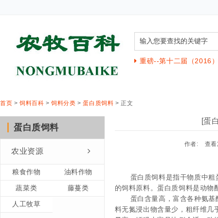
追逐梦想 与你同行”20
重磅--第十二届（201
首页
>
饲料百科
>
饲料分类
>
蛋白质饲料
> 正文
[蛋
蛋白质饲料
作者:
查看
农业资源
粮食作物
油料作物
蛋白质饲料是指干物质中粗蛋
蔬菜类
藤蔓类
的饲料原料。蛋白质饲料是动物
蛋白含量高，富含各种氨基
人工牧草
料无氮浸出物含量少，粗纤维几