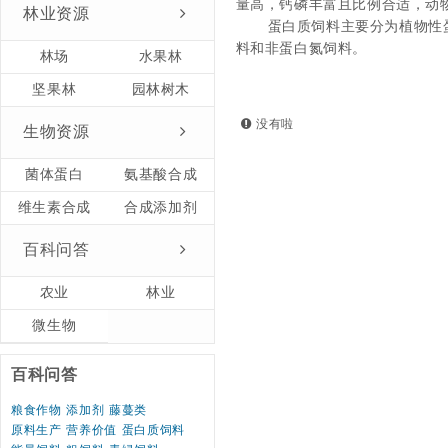
量高，钙磷丰富且比例合适，动
林业资源
蛋白质饲料主要分为植物性
料和非蛋白氮饲料。
林场
水果林
坚果林
园林树木
没有啦
生物资源
菌体蛋白
氨基酸合成
维生素合成
合成添加剂
百科问答
农业
林业
微生物
百科问答
粮食作物
添加剂
藤蔓类
原料生产
营养价值
蛋白质饲料