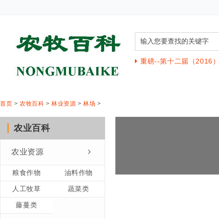
追逐梦想 与你同行”20
重磅--第十二届（201
首页
>
农牧百科
>
林业资源
>
林场
>
农业百科
农业资源
粮食作物
油料作物
人工牧草
蔬菜类
藤蔓类