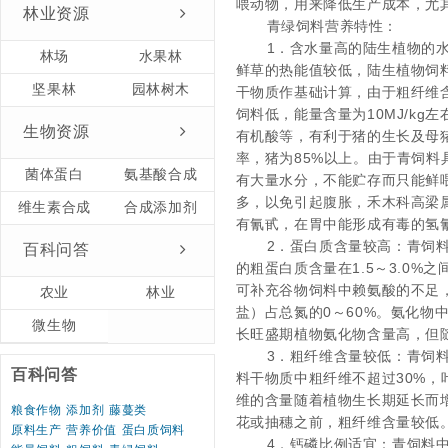
喂动物，用来降低生产成本，尤
林业资源
青绿饲料营养特性：
1
．含水量高的陆生植物的
林场
水果林
鲜草的热能值较低，陆生植物饲
坚果林
园林树木
干物质作基础计算，由于粗纤维
饲料低，能量含量为
10MJ/kg
左
生物资源
有机酸等，有利于猪的生长及母
率，猪为
85%
以上。由于青饲料
菌体蛋白
氨基酸合成
有大量水分，不能贮存而只能鲜
多，以免引起腹胀，禾木科高梁
维生素合成
合成添加剂
有氰甙，在胃中能形成有毒的氢
2
．蛋白质含量较高：青饲
百科问答
的粗蛋白质含量在
1.5
～
3.0%
之
可补充谷物饲料中赖氨酸的不足
农业
林业
盐）占总氮的
0
～
60%
。氨化物
微生物
长旺盛期植物氨化物含量高，但
3
．粗纤维含量较低：青饲
百科问答
料干物质中粗纤维不超过
30%
，
维的含量随着植物生长期延长而
粮食作物
添加剂
藤蔓类
花或抽穗之前，粗纤维含量较低
原料生产
营养价值
蛋白质饲料
4
．钙磷比例适宜：青饲料