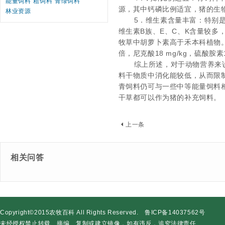
能量饲料
粗饲料
青绿饲料
源，其中钙磷比例适宜，猪的生
林业资源
5
．维生素含量丰富：特别
维生素
B
族、
E
、
C
、
K
含量较多
牧草中胡萝卜素高于禾本科植物
倍，尼克酸
18 mg/kg
，硫酸胺素
综上所述，对于动物营养来
料干物质中消化能较低，从而限
青饲料仍可与一些中等能量饲料
干草都可以作为猪的补充饲料。
上一条
相关问答
Copyright©2015农牧百科 All Rights Reserved. 鲁ICP备14037562号
未经授权禁止转载、摘编、复制或建立镜像，如有违反，追究法律责任