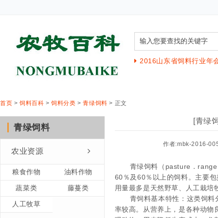
2016山东省饲料行业年
首页
>
饲料百科
>
饲料分类
>
青绿饲料
> 正文
[青绿
青绿饲料
作者:mbk-2016-00
农业资源
青绿饲料（pasture．range
粮食作物
油料作物
60％及60％以上的饲料。主要
蔬菜类
藤蔓类
用量最多是
天然野草、人工栽培
青饲料基本特性：
这类饲料
人工牧草
率较高。
从营养上，是各种动物